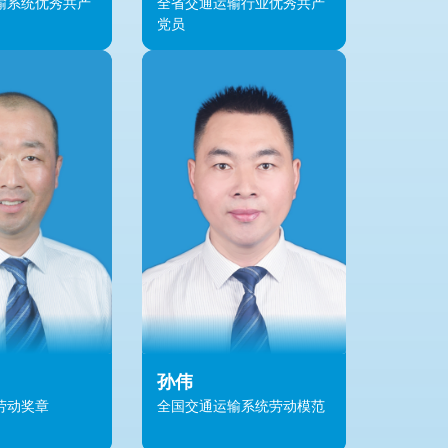
输系统优秀共产
全省交通运输行业优秀共产
党员
孙伟
劳动奖章
全国交通运输系统劳动模范