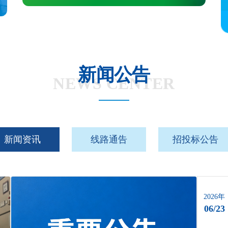
新闻公告
NEWS CENTER
新闻资讯
线路通告
招投标公告
2026年
06/23