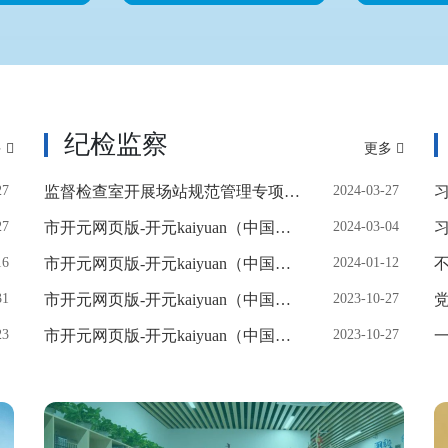
纪检监察
多
更多
27
监督检查室开展场站规范管理专项检
2024-03-27
查
27
市开元网页版-开元kaiyuan（中国）
2024-03-04
公司召开2024年党的建设暨党风廉政
16
市开元网页版-开元kaiyuan（中国）
2024-01-12
建设和意识形态工作专题会议
公司召开2023年四季度纪检工作例会
31
市开元网页版-开元kaiyuan（中国）
2023-10-27
公司举办“清风开元网页版-开元
23
市开元网页版-开元kaiyuan（中国）
2023-10-27
kaiyuan（中国）”廉政讲堂
公司召开2023年三季度纪检工作例会