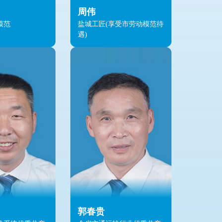
周伟
模范
盐城工匠(享受市劳动模范待
遇)
郭春贵