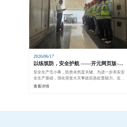
2026/06/17
以练筑防，安全护航 ——开元网页版-开
元kaiyuan（中国）服务公司圆满开展配
安全生产无小事，防患未然是关键。为进一步夯实安
房火灾应急演练
全生产基础，强化突发火灾事故应急处置能力。近
日，开元网页版-开元kaiyuan（中国）服务公司组织开
查看详情
展配电房火灾应急演练活动。本次演练严格围绕配电
房电气火灾事故特点，结合开元网页版-开元
kaiyuan（中国）场站安全生产实际情况，以“模拟实
战、注重实效”为原则，精准模拟配电设备短路起火的
突发险情。演练前，安全经理重点强调电气火灾严禁
盲目用水