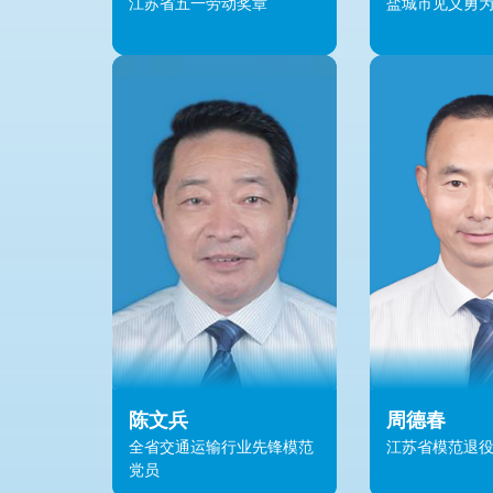
江苏省五一劳动奖章
盐城市见义勇
陈文兵
周德春
全省交通运输行业先锋模范
江苏省模范退
党员