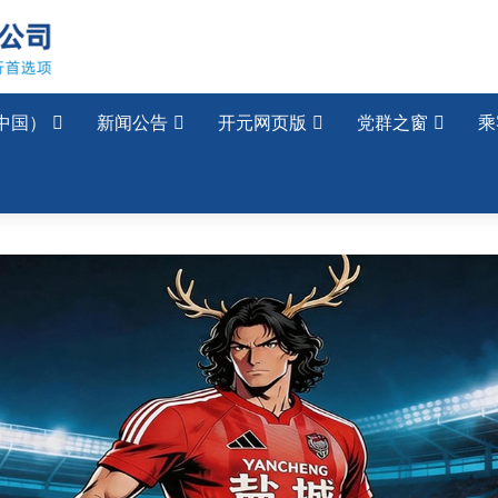
（中国）
新闻公告
开元网页版
党群之窗
乘