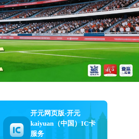
开元网页版-开元
kaiyuan（中国）IC卡
服务